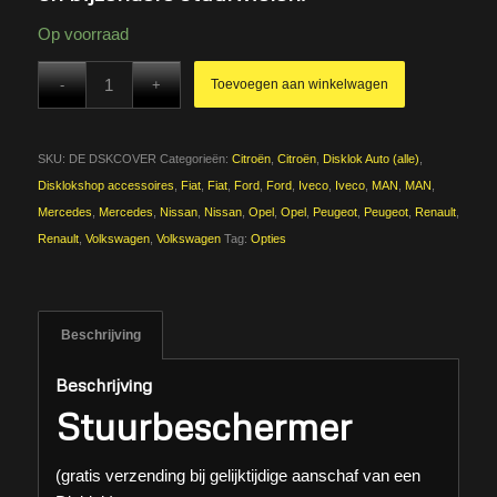
Op voorraad
Toevoegen aan winkelwagen
SKU:
DE DSKCOVER
Categorieën:
Citroën
,
Citroën
,
Disklok Auto (alle)
,
Disklokshop accessoires
,
Fiat
,
Fiat
,
Ford
,
Ford
,
Iveco
,
Iveco
,
MAN
,
MAN
,
Mercedes
,
Mercedes
,
Nissan
,
Nissan
,
Opel
,
Opel
,
Peugeot
,
Peugeot
,
Renault
,
Renault
,
Volkswagen
,
Volkswagen
Tag:
Opties
Beschrijving
Beschrijving
Stuurbeschermer
(gratis verzending bij gelijktijdige aanschaf van een