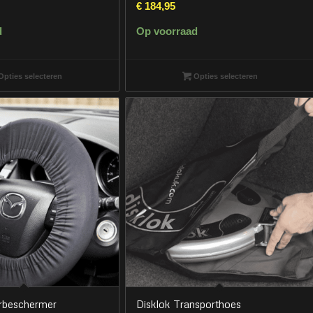
€
184,95
d
Op voorraad
pties selecteren
Opties selecteren
urbeschermer
Disklok Transporthoes