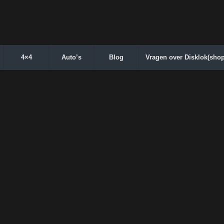
4×4
Auto’s
Blog
Vragen over Disklok(shop