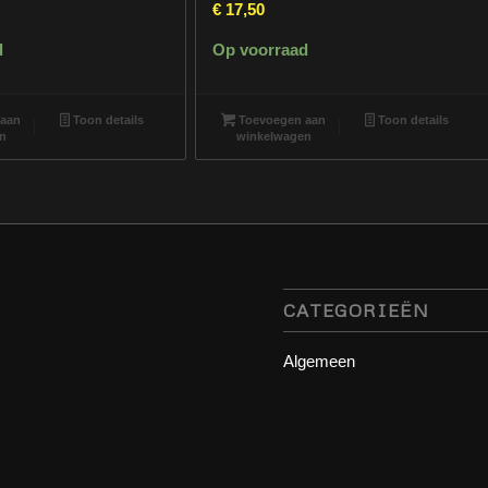
€
17,50
d
Op voorraad
aan
Toon details
Toevoegen aan
Toon details
n
winkelwagen
CATEGORIEËN
Algemeen