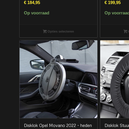
€
184,95
€
199,95
Op voorraad
Op voorraa
Opties selecteren
O
Disklok Opel Movano 2022 – heden
Disklok Stu