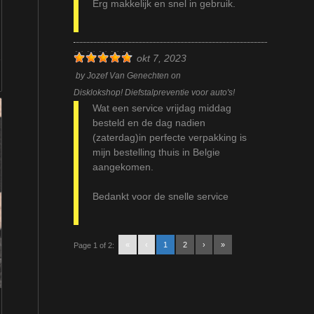
Erg makkelijk en snel in gebruik.
okt 7, 2023
by
Jozef Van Genechten
on
Disklokshop! Diefstalpreventie voor auto's!
Wat een service vrijdag middag
besteld en de dag nadien
(zaterdag)in perfecte verpakking is
mijn bestelling thuis in Belgie
aangekomen.
Bedankt voor de snelle service
«
‹
1
2
›
»
Page 1 of 2: