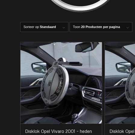
Sorteer op
Standaard
Toon
20 Producten per pagina
Disklok Opel Vivaro 2001 – heden
Disklok Ope