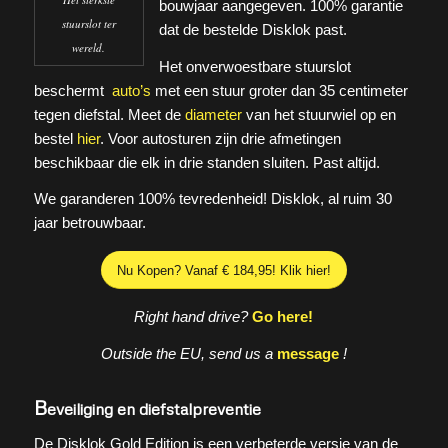
bouwjaar aangegeven. 100% garantie
stuurslot ter
dat de bestelde Disklok past.
wereld.
Het onverwoestbare stuurslot
beschermt
auto’s
met een stuur groter dan 35 centimeter
tegen diefstal. Meet de
diameter
van het stuurwiel op en
bestel
hier
. Voor autosturen zijn drie afmetingen
beschikbaar die elk in drie standen sluiten. Past altijd.
We garanderen 100% tevredenheid! Disklok, al ruim 30
jaar betrouwbaar.
Nu Kopen? Vanaf € 184,95! Klik hier!
Right hand drive?
Go here!
Outside the EU, send us a
message
!
B
eveiliging en diefstalpreventie
De Disklok Gold Edition is een verbeterde versie van de