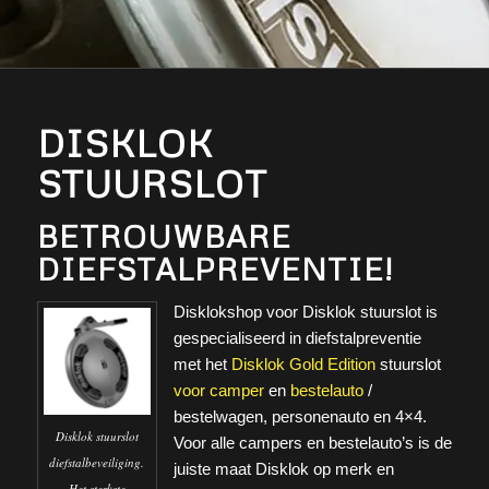
DISKLOK
STUURSLOT
BETROUWBARE
DIEFSTALPREVENTIE!
Disklokshop voor Disklok stuurslot is
gespecialiseerd in diefstalpreventie
met het
Disklok
Gold Edition
stuurslot
voor camper
en
bestelauto
/
bestelwagen, personenauto en 4×4.
Disklok stuurslot
Voor alle campers en bestelauto’s is de
diefstalbeveiliging.
juiste maat Disklok op merk en
Het sterkste