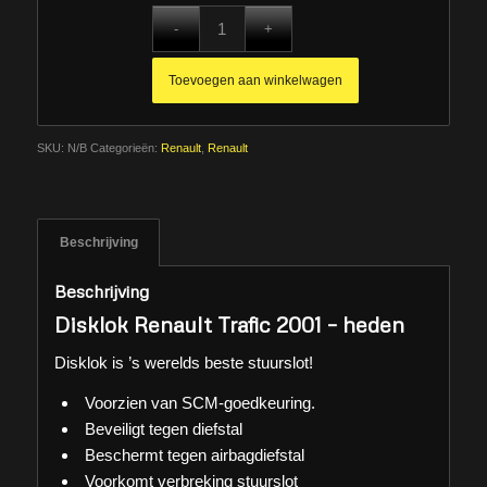
Toevoegen aan winkelwagen
SKU:
N/B
Categorieën:
Renault
,
Renault
Beschrijving
Beschrijving
Disklok Renault Trafic 2001 – heden
Disklok is ’s werelds beste stuurslot!
Voorzien van SCM-goedkeuring.
Beveiligt tegen diefstal
Beschermt tegen airbagdiefstal
Voorkomt verbreking stuurslot