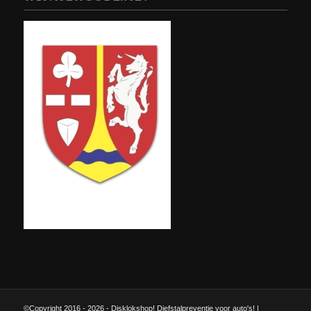
©Copyright 2016 - 2026 - Disklokshop! Diefstalpreventie voor auto's! |