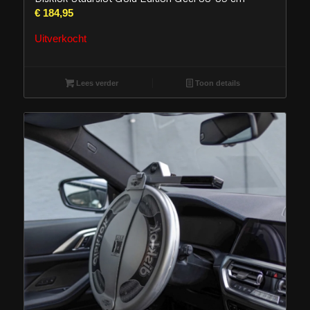
€
184,95
Uitverkocht
Lees verder
Toon details