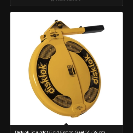
Disklok Stuurslot Gold Edition Geel 35-39 cm