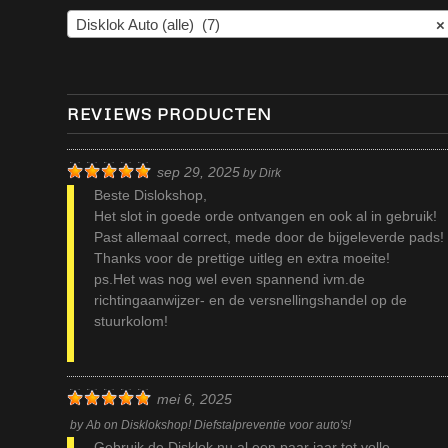
Disklok Auto (alle) (7)
×
REVIEWS PRODUCTEN
sep 29, 2025
by
Dirk
Beste Dislokshop,
Het slot in goede orde ontvangen en ook al in gebruik!
Past allemaal correct, mede door de bijgeleverde pads!
Thanks voor de prettige uitleg en extra moeite!
ps.Het was nog wel even spannend ivm.de
richtingaanwijzer- en de versnellingshandel op de
stuurkolom!
mei 6, 2025
by
Ab
on
Disklokshop! Diefstalpreventie voor auto's!
Gebruik de Disklok nu al een paar jaar tot volle