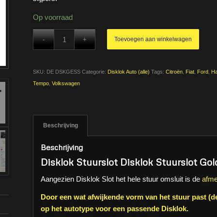
Op voorraad
Toevoegen aan winkelwagen
SKU:
DE DSKGESS
Categorie:
Disklok Auto (alle)
Tags:
Citroën
,
Fiat
,
Ford
,
H
Tempo
,
Volkswagen
Beschrijving
Beschrijving
Disklok Stuurslot Disklok Stuurslot Gol
Aangezien Disklok Slot het hele stuur omsluit is de
afme
Door een wat afwijkende vorm van het stuur past (de
op het autotype voor een passende Disklok.