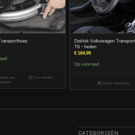
Transporthoes
Disklok Volkswagen Transpor
T6 – heden
€
184,95
raad
Op voorraad
egen aan
Toon details
lwagen
Opties selecteren
CATEGORIEËN