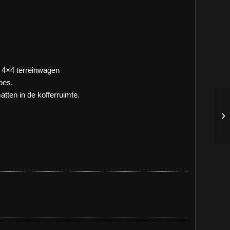
 4×4 terreinwagen
oes.
atten in de kofferruimte.