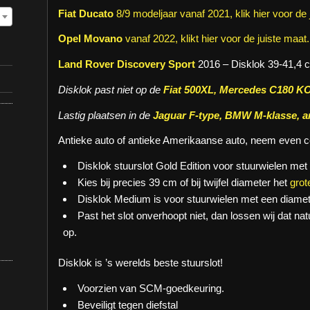
Fiat Ducato
8/9 modeljaar vanaf 2021, klik hier voor de 
Opel Movano
vanaf 2022, klikt hier voor de juiste maat.
Land Rover Discovery Sport
2016 – Disklok 39-41,4 
Disklok past niet op de
Fiat 500XL,
Mercedes C180 K
Lastig plaatsen in de
Jaguar F-type,
BMW M-klasse, a
Antieke auto of antieke Amerikaanse auto, neem even c
Disklok stuurslot Gold Edition voor stuurwielen met
Kies bij precies 39 cm of bij twijfel diameter het
grot
Disklok Medium is voor stuurwielen met een diamet
Past het slot onverhoopt niet, dan lossen wij dat n
op.
Disklok is ’s werelds beste stuurslot!
Voorzien van SCM-goedkeuring.
Beveiligt tegen diefstal