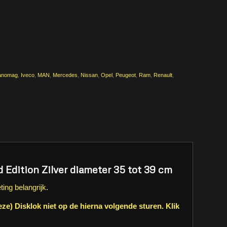
anomag
,
Iveco
,
MAN
,
Mercedes
,
Nissan
,
Opel
,
Peugeot
,
Ram
,
Renault
,
d Edition Zilver diameter 35 tot 39 cm
ting belangrijk
.
ze) Disklok niet op de hierna volgende sturen. Klik