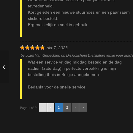
tevredenheid.
Kort geleden een nieuwe stuurhoes en een paar raam
stickers besteld.
Erg makkelijk en snel in gebruik.
okt 7, 2023
by
Jozef Van Genechten
on
Disklokshop! Diefstalpreventie voor auto's
Wat een service vrijdag middag besteld en de dag
Disklok Stuurslot Gold
nadien (zaterdag)in perfecte verpakking is mijn
Edition Geel 35-39 cm
bestelling thuis in Belgie aangekomen.
Bedankt voor de snelle service
«
‹
1
2
›
»
Page 1 of 2: