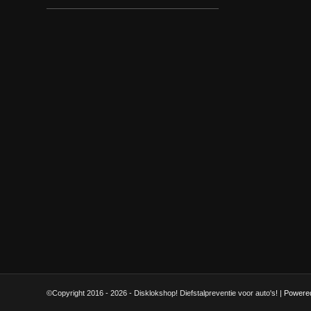
©Copyright 2016 - 2026 - Disklokshop! Diefstalpreventie voor auto's! |
Powere