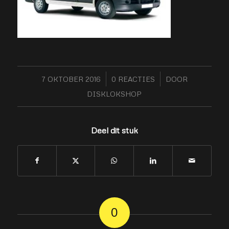
7 OKTOBER 2016
/
0 REACTIES
/
DOOR
DISKLOKSHOP
Deel dit stuk
0